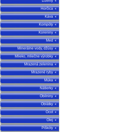
Džemy
Horčica
Káva
Kompóty
Koreniny
Med
Minerálne vody, džúsy
Mlieko, mliečne výrobky
Mrazená zelenina
Mrazené ryby
Múka
Nátierky
Obilniny
Oblátky
Ocot
Olej
Piškóty