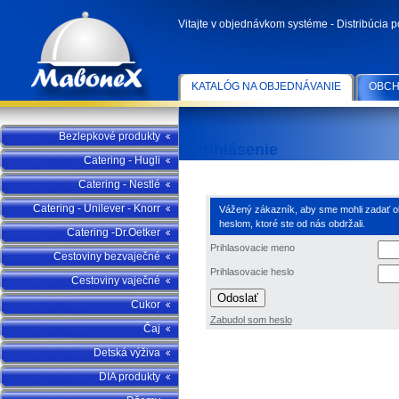
Vitajte v objednávkom systéme - Distribúcia 
KATALÓG NA OBJEDNÁVANIE
OBCH
Bezlepkové produkty
Prihlásenie
Catering - Hugli
Catering - Nestlé
Catering - Unilever - Knorr
Vážený zákazník, aby sme mohli zadať obj
heslom, ktoré ste od nás obdržali.
Catering -Dr.Oetker
Prihlasovacie meno
Cestoviny bezvaječné
Prihlasovacie heslo
Cestoviny vaječné
Odoslať
Cukor
Zabudol som heslo
Čaj
Detská výživa
DIA produkty