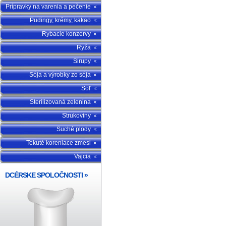
Prípravky na varenia a pečenie
Pudingy, krémy, kakao
Rybacie konzervy
Ryža
Sirupy
Sója a výrobky zo sója
Soľ
Sterilizovaná zelenina
Strukoviny
Suché plody
Tekuté koreniace zmesi
Vajcia
DCÉRSKE SPOLOČNOSTI
»