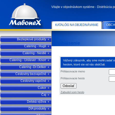
Vitajte v objednávkom systéme - Distribúcia 
KATALÓG NA OBJEDNÁVANIE
OBCH
Bezlepkové produkty
Prihlásenie
Catering - Hugli
Catering - Nestlé
Catering - Unilever - Knorr
Vážený zákazník, aby sme mohli zadať obj
heslom, ktoré ste od nás obdržali.
Catering -Dr.Oetker
Prihlasovacie meno
Cestoviny bezvaječné
Prihlasovacie heslo
Cestoviny vaječné
Odoslať
Cukor
Zabudol som heslo
Čaj
Detská výživa
DIA produkty