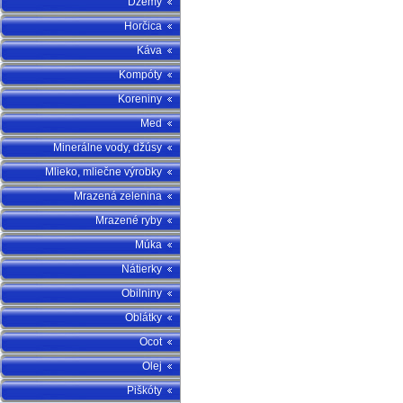
Džemy
Horčica
Káva
Kompóty
Koreniny
Med
Minerálne vody, džúsy
Mlieko, mliečne výrobky
Mrazená zelenina
Mrazené ryby
Múka
Nátierky
Obilniny
Oblátky
Ocot
Olej
Piškóty