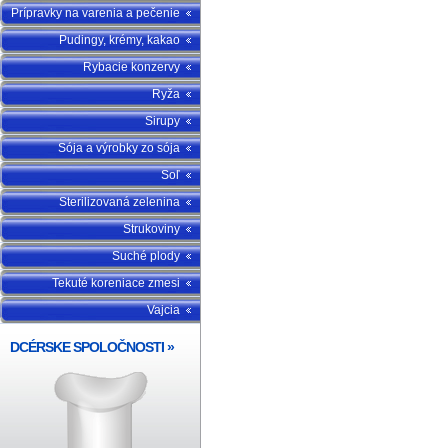
Prípravky na varenia a pečenie
Pudingy, krémy, kakao
Rybacie konzervy
Ryža
Sirupy
Sója a výrobky zo sója
Soľ
Sterilizovaná zelenina
Strukoviny
Suché plody
Tekuté koreniace zmesi
Vajcia
DCÉRSKE SPOLOČNOSTI
»