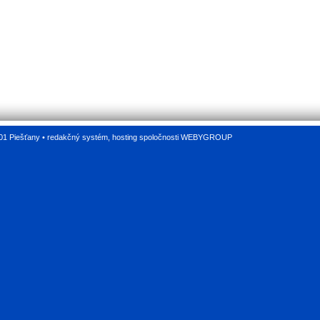
 01 Piešťany •
redakčný systém
,
hosting
spoločnosti
WEBYGROUP