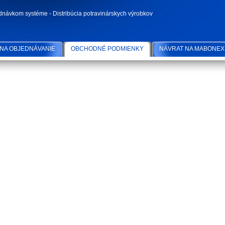
ednávkom systéme - Distribúcia potravinárskych výrobkov
 NA OBJEDNÁVANIE
OBCHODNÉ PODMIENKY
NÁVRAT NA MABONEX