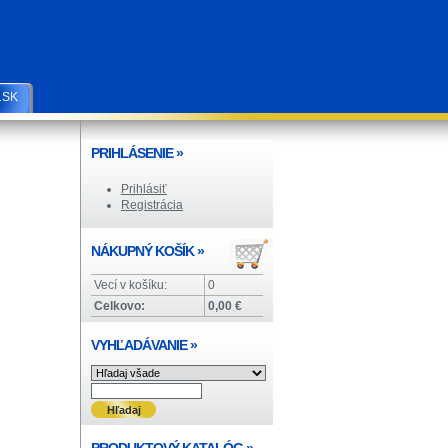
.SK
PRIHLÁSENIE
»
Prihlásiť
Registrácia
NÁKUPNÝ KOŠÍK
»
Vecí v košíku:
0
Celkovo:
0,00 €
VYHĽADÁVANIE
»