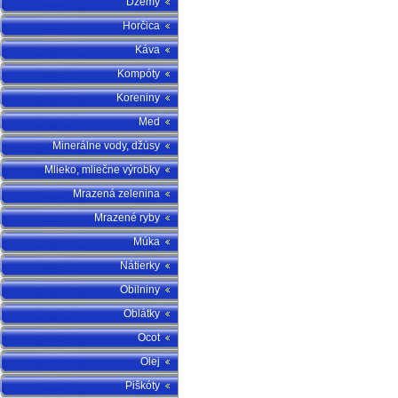
Džemy
Horčica
Káva
Kompóty
Koreniny
Med
Minerálne vody, džúsy
Mlieko, mliečne výrobky
Mrazená zelenina
Mrazené ryby
Múka
Nátierky
Obilniny
Oblátky
Ocot
Olej
Piškóty