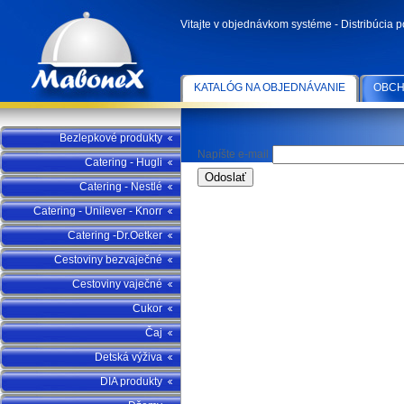
Vitajte v objednávkom systéme - Distribúcia 
KATALÓG NA OBJEDNÁVANIE
OBCH
Bezlepkové produkty
Napíšte e-mail
Catering - Hugli
Catering - Nestlé
Catering - Unilever - Knorr
Catering -Dr.Oetker
Cestoviny bezvaječné
Cestoviny vaječné
Cukor
Čaj
Detská výživa
DIA produkty