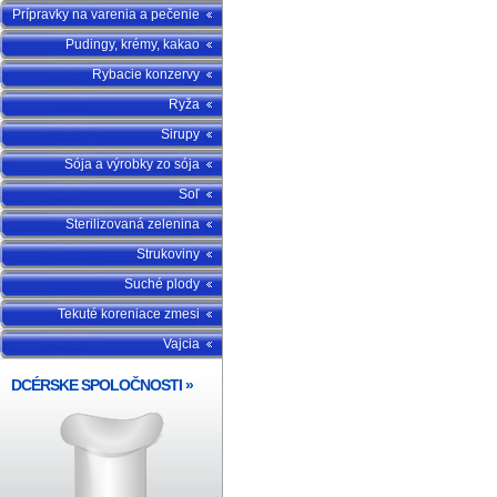
Prípravky na varenia a pečenie
Pudingy, krémy, kakao
Rybacie konzervy
Ryža
Sirupy
Sója a výrobky zo sója
Soľ
Sterilizovaná zelenina
Strukoviny
Suché plody
Tekuté koreniace zmesi
Vajcia
DCÉRSKE SPOLOČNOSTI
»