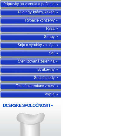
Prípravky na varenia a pečenie
Pudingy, krémy, kakao
Rybacie konzervy
Ryža
Sirupy
Sója a výrobky zo sója
Soľ
Sterilizovaná zelenina
Strukoviny
Suché plody
Tekuté koreniace zmesi
Vajcia
DCÉRSKE SPOLOČNOSTI
»