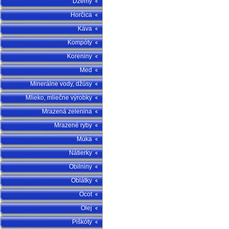
Džemy
Horčica
Káva
Kompóty
Koreniny
Med
Minerálne vody, džúsy
Mlieko, mliečne výrobky
Mrazená zelenina
Mrazené ryby
Múka
Nátierky
Obilniny
Oblátky
Ocot
Olej
Piškóty