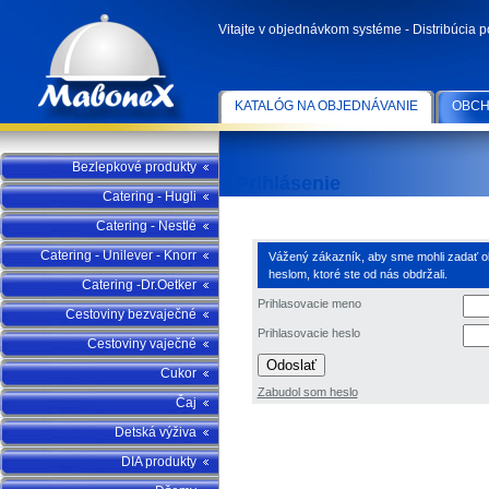
Vitajte v objednávkom systéme - Distribúcia 
KATALÓG NA OBJEDNÁVANIE
OBCH
Bezlepkové produkty
Prihlásenie
Catering - Hugli
Catering - Nestlé
Catering - Unilever - Knorr
Vážený zákazník, aby sme mohli zadať obj
heslom, ktoré ste od nás obdržali.
Catering -Dr.Oetker
Prihlasovacie meno
Cestoviny bezvaječné
Prihlasovacie heslo
Cestoviny vaječné
Odoslať
Cukor
Zabudol som heslo
Čaj
Detská výživa
DIA produkty