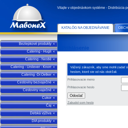
Vitajte v objednávkom systéme - Distribúcia 
KATALÓG NA OBJEDNÁVANIE
OBCH
Bezlepkové produkty
Prihlásenie
Catering - Hugli
Catering - Nestlé
Catering - Unilever - Knorr
Vážený zákazník, aby sme mohli zadať obj
heslom, ktoré ste od nás obdržali.
Catering -Dr.Oetker
Prihlasovacie meno
Cestoviny bezvaječné
Prihlasovacie heslo
Cestoviny vaječné
Odoslať
Cukor
Zabudol som heslo
Čaj
Detská výživa
DIA produkty