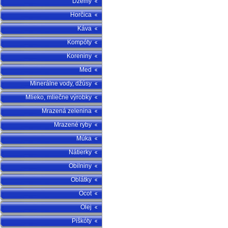
Džemy
Horčica
Káva
Kompóty
Koreniny
Med
Minerálne vody, džúsy
Mlieko, mliečne výrobky
Mrazená zelenina
Mrazené ryby
Múka
Nátierky
Obilniny
Oblátky
Ocot
Olej
Piškóty