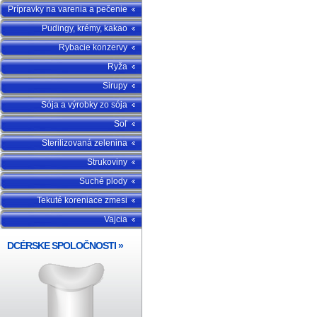
Prípravky na varenia a pečenie
Pudingy, krémy, kakao
Rybacie konzervy
Ryža
Sirupy
Sója a výrobky zo sója
Soľ
Sterilizovaná zelenina
Strukoviny
Suché plody
Tekuté koreniace zmesi
Vajcia
DCÉRSKE SPOLOČNOSTI
»